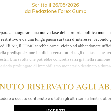
Scritto il 26/05/2026
da Redazione Forex Gump
epara a inaugurare una nuova fase della propria politica monetar
restrittivo e da una lunga pausa sui tassi d’interesse. Secondo 
ed Eli Nir, il FOMC sarebbe ormai vicino ad abbandonare uffici
lla predisposizione implicita verso futuri tagli dei tassi che 
estri. Una svolta che potrebbe concretizzarsi già nella riunione
 periodo prolungato di immobilismo monetario destinato a durare 
nuto riservato agli ab
edere a questo contenuto e a tutti i gli altri senza limiti, abbo
ISCRIVITI