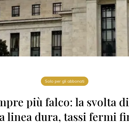
Solo per gli abbonati
pre più falco: la svolta d
a linea dura, tassi fermi f