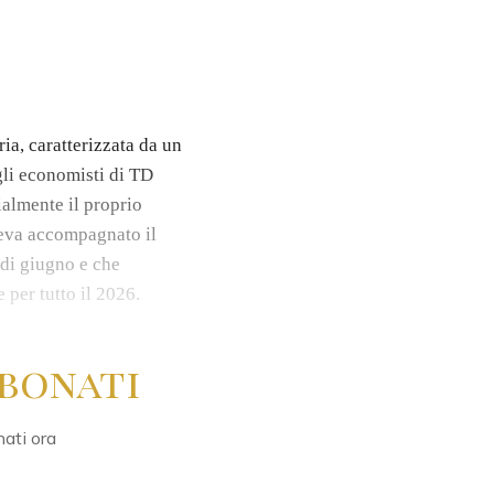
ia, caratterizzata da un
gli economisti di TD
almente il proprio
aveva accompagnato il
 di giugno e che
per tutto il 2026.
bonati
nati ora