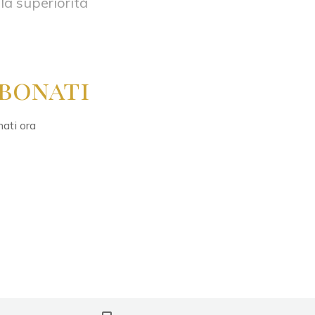
la superiorità
bonati
nati ora