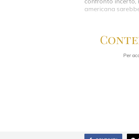
confronto incerto, 
americana sarebbe
Conte
Per acc