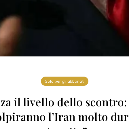
Solo per gli abbonati
a il livello dello scontro: 
olpiranno l’Iran molto d