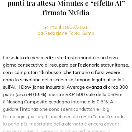
punti tra attesa Minutes e “effetto AI”
firmato Nvidia
Scritto il 18/02/2026
da Redazione Forex Gump
La seduta di mercoledì si sta trasformando in un terzo
giorno consecutivo di recupero per l’azionario statunitense,
con i compratori “di ribasso” che tornano a farsi vedere
dopo lo scivolone della scorsa settimana legato al selloff
sull’AI. Il
Dow Jones Industrial Average
avanza di circa 300
punti (circa +0,65%), mentre
S&P 500
sale dello 0,6% e
il
Nasdaq Composite
guadagna intorno allo 0,5%. A
guidare l’intonazione sono i semiconduttori e i big
tecnologici più colpiti, ma il mercato resta “a metà strada”:
la parte più importante della giornata è ancora davanti,
con le Minutes di gennaio in arrivo nel pomeriggio.