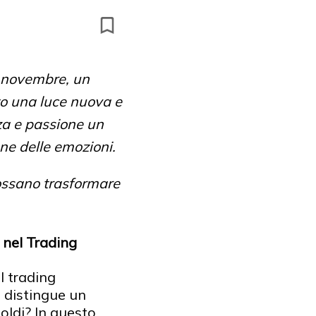
28 novembre, un
to una luce nuova e
za e passione un
one delle emozioni.
ossano trasformare
 nel Trading
l trading
 distingue un
oldi? In questo