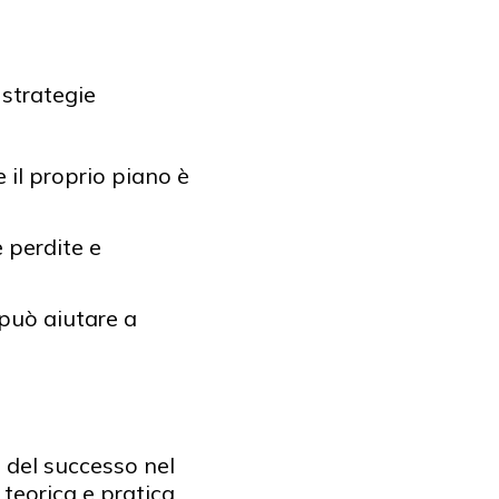
strategie
e il proprio piano è
e perdite e
i può aiutare a
o del successo nel
teorica e pratica.