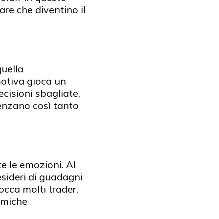
are che diventino il
quella
motiva gioca un
cisioni sbagliate,
uenzano così tanto
te le emozioni. Al
sideri di guadagni
occa molti trader,
amiche