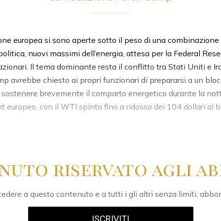
ione europea si sono aperte sotto il peso di una combinazione
politica, nuovi massimi dell’energia, attesa per la Federal Res
ionari. Il tema dominante resta il conflitto tra Stati Uniti e Ir
 avrebbe chiesto ai propri funzionari di prepararsi a un blocc
di sostenere brevemente il comparto energetico durante la not
 europeo, con il WTI spinto fino a ridosso dei 104 dollari al ba
nuto riservato agli ab
edere a questo contenuto e a tutti i gli altri senza limiti, abbo
ISCRIVITI