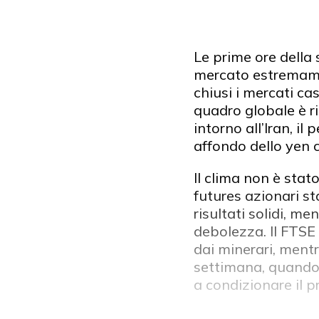
Le prime ore della
mercato estremamen
chiusi i mercati cas
quadro globale è ri
intorno all’Iran, il
affondo dello yen c
Il clima non è sta
futures azionari s
risultati solidi, m
debolezza. Il FTS
dai minerari, mentr
settimana, quando i
a condizionare il p