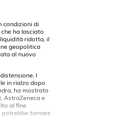
 condizioni di
 che ha lasciato
quidità ridotta, il
one geopolitica
egata al nuovo
distensione. I
le in rialzo dopo
ondra, ha mostrato
t, AstraZeneca e
to al fine
an potrebbe tornare