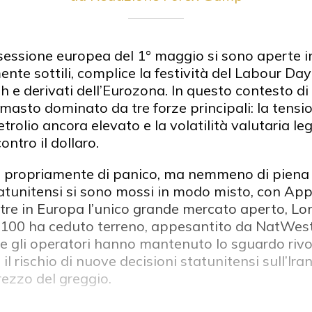
 sessione europea del 1° maggio si sono aperte in
te sottili, complice la festività del Labour Day
h e derivati dell’Eurozona. In questo contesto di li
masto dominato da tre forze principali: la tensi
 petrolio ancora elevato e la volatilità valutaria l
ontro il dollaro.
to propriamente di panico, ma nemmeno di piena 
tatunitensi si sono mossi in modo misto, con App
entre in Europa l’unico grande mercato aperto, L
E 100 ha ceduto terreno, appesantito da NatWes
e gli operatori hanno mantenuto lo sguardo rivol
l rischio di nuove decisioni statunitensi sull’Ir
rezzo del greggio.