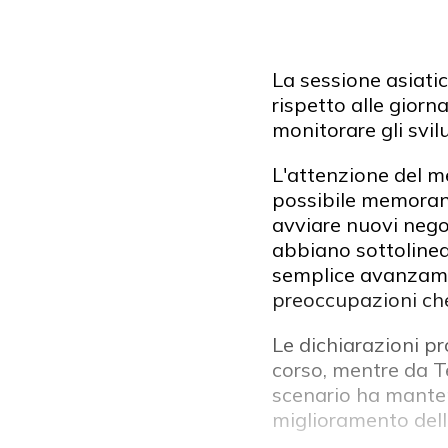
La sessione asiatic
rispetto alle giorn
monitorare gli svilu
L'attenzione del m
possibile memorand
avviare nuovi nego
abbiano sottolineat
semplice avanzament
preoccupazioni che
Le dichiarazioni p
corso, mentre da T
scenario ha manten
miglioramento dell'