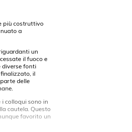
e più costruttivo
tinuato a
riguardanti un
cessate il fuoco e
diverse fonti
inalizzato, il
 parte delle
mane.
 colloqui sono in
lla cautela. Questo
munque favorito un