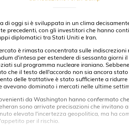
a di oggi si è sviluppata in un clima decisament
ate precedenti, con gli investitori che hanno con
ppi diplomatici tra Stati Uniti e Iran.
ercato è rimasta concentrata sulle indiscrezioni 
um d'intesa per estendere di sessanta giorni il 
ziati sul programma nucleare iraniano. Sebbene 
o che il testo dell'accordo non sia ancora stato f
o delle trattative è stato sufficiente a ridurre
 avevano dominato i mercati nelle ultime setti
rovenienti da Washington hanno confermato che i
eheran sono arrivate precisazioni che invitano a
uto elevata l'incertezza geopolitica, ma ha co
appetito per il rischio.