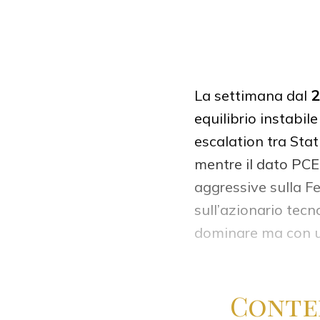
La settimana dal
2
equilibrio instabil
escalation tra Stati
mentre il dato PCE
aggressive sulla Fe
sull’azionario tecn
dominare ma con un
Conte