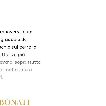
i muoversi in un
a graduale de-
schio sul petrolio,
ettative più
elevata, soprattutto
 ha continuato a
i.
bonati